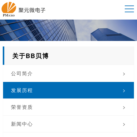
关于BB贝博
公司简介
>
发展历程
>
荣誉资质
>
新闻中心
>