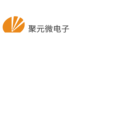
bb平台体育艾弗森股份有限公司版权所有
苏ICP备17023541号-1
bb平台体育艾弗森股份有限公司
地址：苏州市工业园区金鸡湖大道1355号国际科技园3期12楼B1-
B3
电话：86-512-66806688
传真：86-512-66806689
邮箱：powerlink@