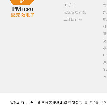
RF产品
智
电源管理产品
汽
工业级产品
电
锂
智
充
器
L
系
S
方
版权所有：bb平台体育艾弗森股份有限公司
苏ICP备170