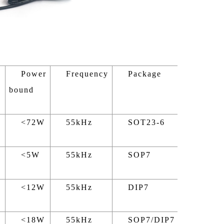
Power
Frequency
Package
Note
bound
<72W
55kHz
SOT23-6
Adapte
<5W
55kHz
SOP7
Adapte
<12W
55kHz
DIP7
Adapte
<18W
55kHz
SOP7/DIP7
Adapte