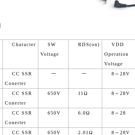
表
Character
SW
RDS(on)
VDD
Voltage
Operation
Voltage
CC SSR
一
一
8～28V
Conerter
A
CC SSR
650V
11Ω
8～28V
Conerter
A
CC SSR
650V
6.0Ω
8～28
Conerter
A
CC SSR
650V
2.01Ω
8～28V