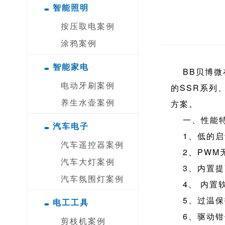
-
智能照明
按压取电案例
涂鸦案例
-
智能家电
BB贝博微
电动牙刷案例
的SSR系列
养生水壶案例
方案。
一、性能
-
汽车电子
1、低
汽车遥控器案例
2、P
汽车大灯案例
3、内置
汽车氛围灯案例
4、 内置
-
5、过温
电工工具
6、驱动
剪枝机案例